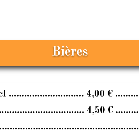
Bières
cl
………………………..
4,00 € ……
…………………………….
4,50 € ……
………………………………………………