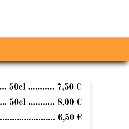
……
50cl
………..
7,50 €
……
50cl
………..
8,00 €
…………………….
6,50 €